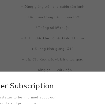
+ Dùng giằng trên cho cabin tắm kính
+ Đệm bên trong bằng nhựa PVC
* Thông số kỹ thuật:
+ Kích thước khe hở bắt kính: 11.5mm
+ Đường kính giằng: Ø19
+ Lắp đặt: Kẹp, xiết vít bằng lục giác
+ Đóng gói: 1 cái / hộp
er Subscription
sletter to be informed about our
oducts and promotions