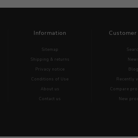
Information
Customer 
Sitemap
Sear
Shipping & returns
New
Privacy notice
Blo
Conditions of Use
Recently 
About us
Compare prod
Contact us
New pro