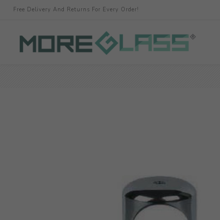
Free Delivery And Returns For Every Order!