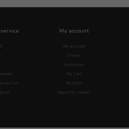
service
My account
ch
My account
s
Orders
g
Addresses
viewed
My Cart
ucts list
Wishlist
ducts
Apply for vendor