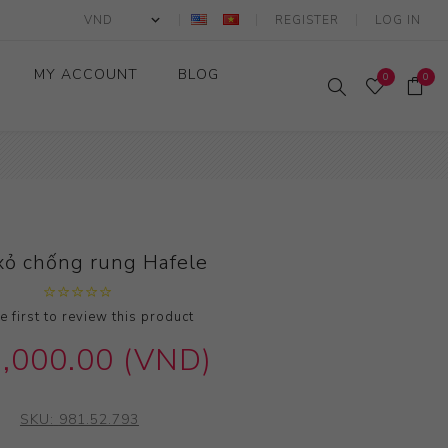
REGISTER
LOG IN
MY ACCOUNT
BLOG
0
0
xỏ chống rung Hafele
e first to review this product
,000.00 (VND)
SKU:
981.52.793