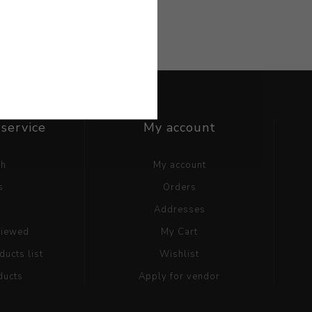
service
My account
ch
My account
s
Orders
g
Addresses
viewed
My Cart
ucts list
Wishlist
ducts
Apply for vendor