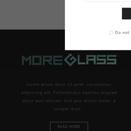
Do not 
Lorem ipsum dolor sit amet, consectetur
adipiscing elit. Pellentesque egestas aliquam
dolor quis ultrices. Sed quis dictum tortor, a
semper diam...
READ MORE