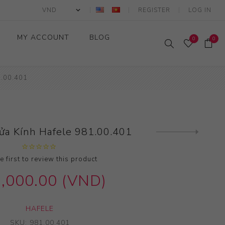
REGISTER
LOG IN
MY ACCOUNT
BLOG
0
0
1.00.401
ửa Kính Hafele 981.00.401
e first to review this product
,000.00 (VND)
HAFELE
SKU:
981.00.401