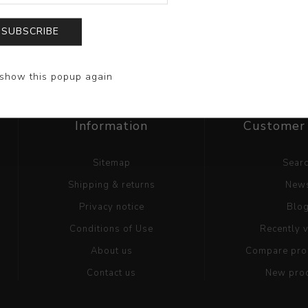
SUBSCRIBE
show this popup again
Information
Customer 
Sitemap
Sear
Shipping & returns
New
Privacy notice
Blo
Conditions of Use
Recently 
About us
Compare prod
Contact us
New pro