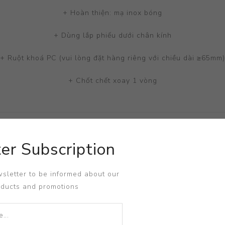
+ Hoàn thiện: mạ inox bóng
+ Dùng lắp phiếu dưới chân kính
+ Ruột khoá PC (vui lòng đặt hàng riêng với chiều dài ≥65mm)
+ Chốt chết xoay 1 vòng
er Subscription
sletter to be informed about our
oducts and promotions