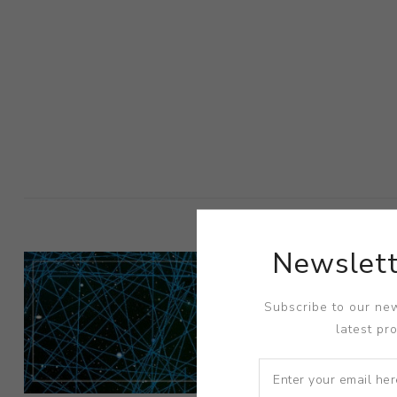
Newslett
Subscribe to our new
latest pr