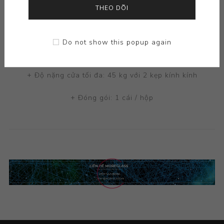
+ Phù hợp cho cửa mở trái và mở phải
THEO DÕI
+ Đệm bên trong bằng nhựa PVC
Do not show this popup again
Thông số kỹ thuật:
+ Độ nặng cửa tối đa: 45 kg với 2 kẹp kính kính
+ Đóng gói: 1 cái / hộp